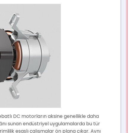
ebatlı DC motorların aksine genellikle daha
ânı sunan endüstriyel uygulamalarda bu tür
lilik esaslı çalışmalar ön plana çıkar. Aynı