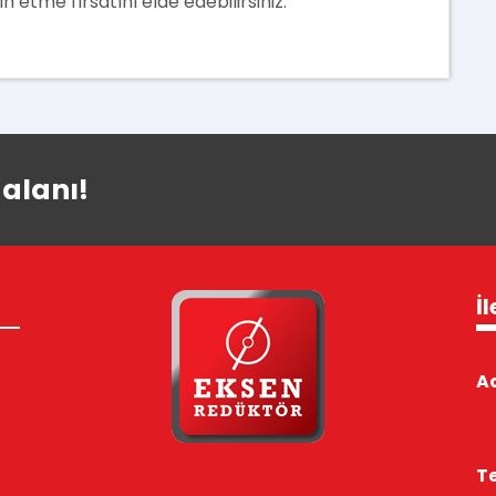
 etme fırsatını elde edebilirsiniz.
 alanı!
İl
Ad
Te