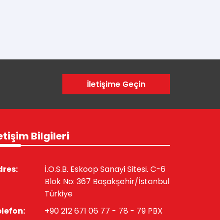
İletişime Geçin
etişim Bilgileri
res:
İ.O.S.B. Eskoop Sanayi Sitesi. C-6
Blok No: 367 Başakşehir/İstanbul
Türkiye
lefon:
+90 212 671 06 77 - 78 - 79 PBX