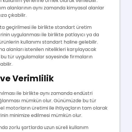
n kullanım yerlerine örnek olarak verilebilir.
nım alanlarının aynı zamanda kimyasal alanlar
za çıkabilir.
geçirilmesi ile birlikte standart üretim
rinin uygulanması ile birlikte patlayıcı ya da
ürünlerin kullanımı standart haline gelebilir.
alanları istenilen nitelikleri karşılayacak
da bu tür uygulamalar sayesinde firmaların
bilir.
ve Verimlilik
lması ile birlikte aynı zamanda endüstri
sağlanması mümkün olur. Günümüzde bu tür
zel motorların üretimi ile ihtiyaçların tam olarak
rinin minimize edilmesi mümkün olur.
da zorlu şartlarda uzun süreli kullanım