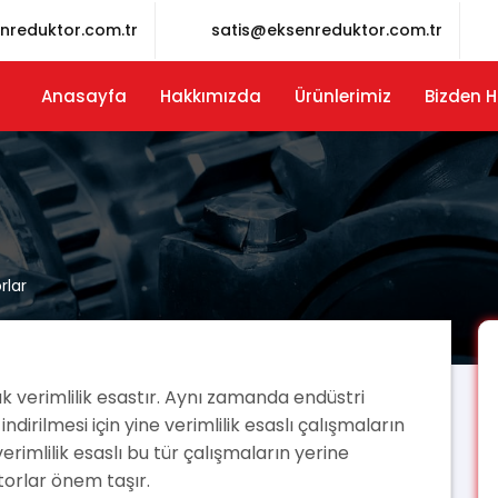
nreduktor.com.tr
satis@eksenreduktor.com.tr
Anasayfa
Hakkımızda
Ürünlerimiz
Bizden H
rlar
ak verimlilik esastır. Aynı zamanda endüstri
indirilmesi için yine verimlilik esaslı çalışmaların
rimlilik esaslı bu tür çalışmaların yerine
orlar önem taşır.