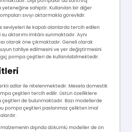
anmaktadır. Dişli pompalar da santrifüj
eteneğine sahiptir. Kullanılan bir diğer
ompaları sıvıyı aktarmakla görevlidir.
seviyeleri ile kapalı alanlarda tercih edilen
i su aktarımı imkânı sunmaktadır. Aynı
ısı olarak öne çıkmaktadır. Geneli olarak
uyun tahliye edilmesini ve yer değiştirmesini
lgıç pompa çeşitleri de kullanılabilmektedir.
tleri
arklı adlar ile nitelenmektedir. Mesela domestik
a çeşitleri tercih edilir. Üstün özelliklere
a çeşitleri de bulunmaktadır. Bazı modellerde
u pompa çeşitleri paslanmaz çelikten imal
alardır.
ik malzemenin dışında dökümlü modeller de ön