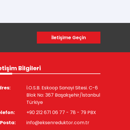
İletişime Geçin
etişim Bilgileri
res:
İ.O.S.B. Eskoop Sanayi Sitesi. C-6
Blok No: 367 Başakşehir/İstanbul
Türkiye
lefon:
+90 212 671 06 77 - 78 - 79 PBX
Posta:
info@eksenreduktor.com.tr