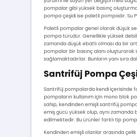
yardımı ile suyun yer değiştirmesi sağl
pompalar gibi yüksek basınç oluşturma y
pompa çeşidi ise paletli pompadır. Su P
Paletli pompalar genel olarak düşük ses 
pompa türüdür. Genellikle yüksek debil
zamanda düşük ebatlı olması da bir art
pompalar bir basınç alanı oluşturarak s
sağlamaktadırlar. Bunların yanı sıra da
Santrifüj Pompa Çeşi
Santrifüj pompalarda kendi içerisinde f
pompaların kullanım için mono blok pomp
sahip, kendinden emişli santrifüj pomp
emiş gücü yüksek olup, aynı zamanda b
edilmektedir. Bu ürünler farklı tip pomp
Kendinden emişli olanlar arasında çel