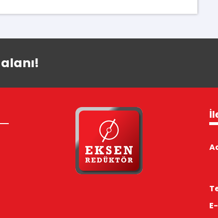
 alanı!
İl
Ad
Te
E-