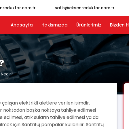
nreduktor.com.tr
satis@eksenreduktor.com.tr
Anasayfa
Hakkımızda
Ürünlerimiz
Bizden H
?
 Nedir?
alışan elektrikli aletlere verilen isimdir.
ir noktadan başka noktaya tahliye edilmesi
edilmesi, atık suların tahliye edilmesi ya da
mek için Santrifüj pompalar kullanılır. Santrifüj