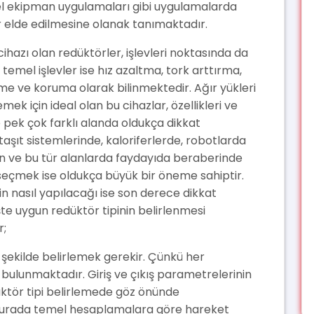
el ekipman uygulamaları gibi uygulamalarda
elde edilmesine olanak tanımaktadır.
ihazı olan redüktörler, işlevleri noktasında da
 temel işlevler ise hız azaltma, tork arttırma,
e ve koruma olarak bilinmektedir. Ağır yükleri
ek için ideal olan bu cihazlar, özellikleri ve
pek çok farklı alanda oldukça dikkat
aşıt sistemlerinde, kaloriferlerde, robotlarda
ılan ve bu tür alanlarda faydayıda beraberinde
seçmek ise oldukça büyük bir öneme sahiptir.
n nasıl yapılacağı ise son derece dikkat
şte uygun redüktör tipinin belirlenmesi
r;
 şekilde belirlemek gerekir. Çünkü her
i bulunmaktadır. Giriş ve çıkış parametrelerinin
ktör tipi belirlemede göz önünde
 Burada temel hesaplamalara göre hareket