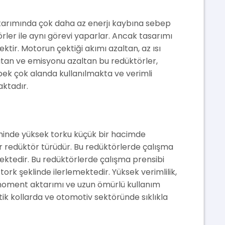
ktarımında çok daha az enerjı kaybına sebep
rler ile aynı görevi yaparlar. Ancak tasarımı
tir. Motorun çektiği akımı azaltan, az ısı
zatan ve emisyonu azaltan bu redüktörler,
i pek çok alanda kullanılmakta ve verimli
ktadır.
eminde yüksek torku küçük bir hacimde
r redüktör türüdür. Bu redüktörlerde çalışma
emektedir. Bu redüktörlerde çalışma prensibi
tork şeklinde ilerlemektedir. Yüksek verimlilik,
moment aktarımı ve uzun ömürlü kullanım
k kollarda ve otomotiv sektöründe sıklıkla