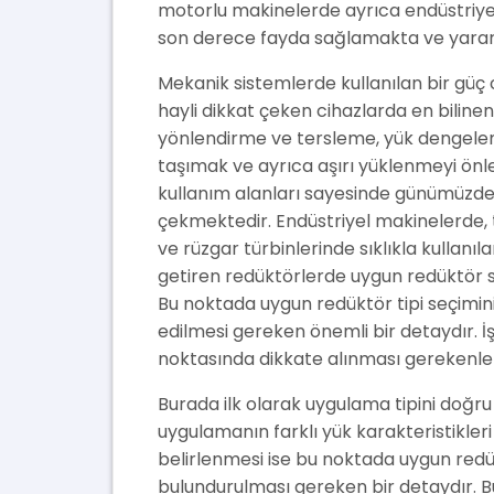
motorlu makinelerde ayrıca endüstriy
son derece fayda sağlamakta ve yarar 
Mekanik sistemlerde kullanılan bir güç c
hayli dikkat çeken cihazlarda en bilinen
yönlendirme ve tersleme, yük dengelem
taşımak ve ayrıca aşırı yüklenmeyi önlem
kullanım alanları sayesinde günümüzde 
çekmektedir. Endüstriyel makinelerde, t
ve rüzgar türbinlerinde sıklıkla kullan
getiren redüktörlerde uygun redüktör 
Bu noktada uygun redüktör tipi seçimini
edilmesi gereken önemli bir detaydır. İ
noktasında dikkate alınması gerekenle
Burada ilk olarak uygulama tipini doğru
uygulamanın farklı yük karakteristikler
belirlenmesi ise bu noktada uygun redü
bulundurulması gereken bir detaydır.