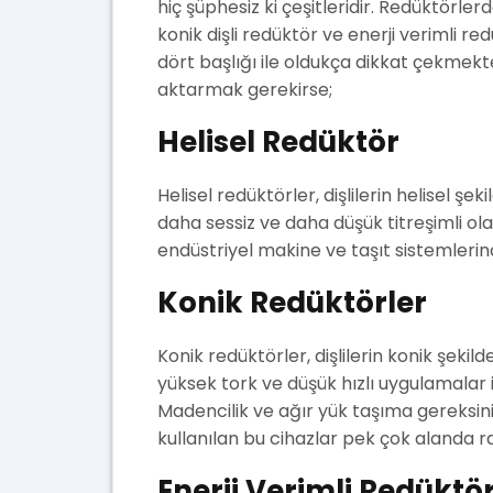
hiç şüphesiz ki çeşitleridir. Redüktörler
konik dişli redüktör ve enerji verimli 
dört başlığı ile oldukça dikkat çekmekted
aktarmak gerekirse;
Helisel Redüktör
Helisel redüktörler, dişlilerin helisel şeki
daha sessiz ve daha düşük titreşimli o
endüstriyel makine ve taşıt sistemlerind
Konik Redüktörler
Konik redüktörler, dişlilerin konik şekild
yüksek tork ve düşük hızlı uygulamalar 
Madencilik ve ağır yük taşıma gereksin
kullanılan bu cihazlar pek çok alanda rah
Enerji Verimli Redüktö