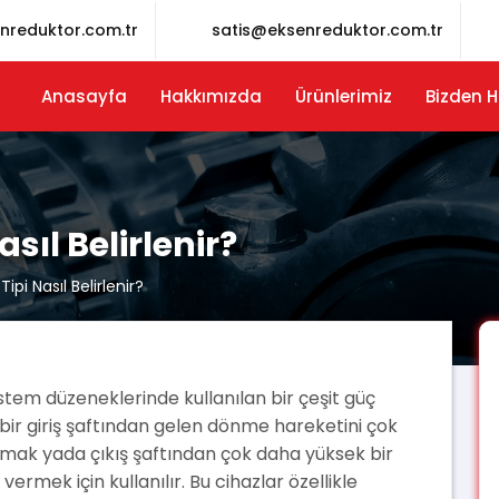
nreduktor.com.tr
satis@eksenreduktor.com.tr
Anasayfa
Hakkımızda
Ürünlerimiz
Bizden H
sıl Belirlenir?
pi Nasıl Belirlenir?
istem düzeneklerinde kullanılan bir çeşit güç
lı bir giriş şaftından gelen dönme hareketini çok
armak yada çıkış şaftından çok daha yüksek bir
vermek için kullanılır. Bu cihazlar özellikle